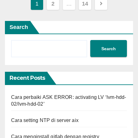
Posts
1
2
…
14
navigation
Search
Search
Recent Posts
Cara perbaiki ASK ERROR: activating LV ‘lvm-hdd-
02/lvm-hdd-02’
Cara setting NTP di server aix
Cara menginstall gitlab dengan registry