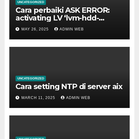
UNCATEGORIZED
Cara perbaiki ASK ERROR:
activating LV ‘lvm-hdd-
02/lvm-hdd-02’
MAY 26, 2025
ADMIN WEB
UNCATEGORIZED
Cara setting NTP di server aix
MARCH 11, 2025
ADMIN WEB