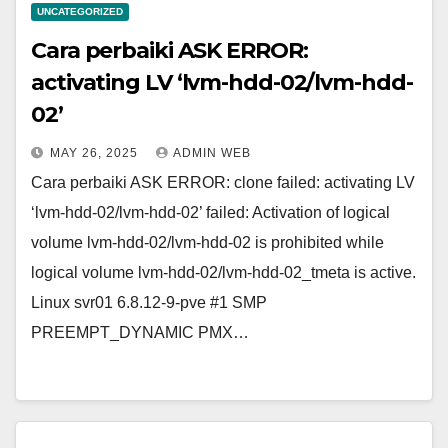
UNCATEGORIZED
Cara perbaiki ASK ERROR:
activating LV ‘lvm-hdd-02/lvm-hdd-
02’
MAY 26, 2025
ADMIN WEB
Cara perbaiki ASK ERROR: clone failed: activating LV
‘lvm-hdd-02/lvm-hdd-02’ failed: Activation of logical
volume lvm-hdd-02/lvm-hdd-02 is prohibited while
logical volume lvm-hdd-02/lvm-hdd-02_tmeta is active.
Linux svr01 6.8.12-9-pve #1 SMP
PREEMPT_DYNAMIC PMX…