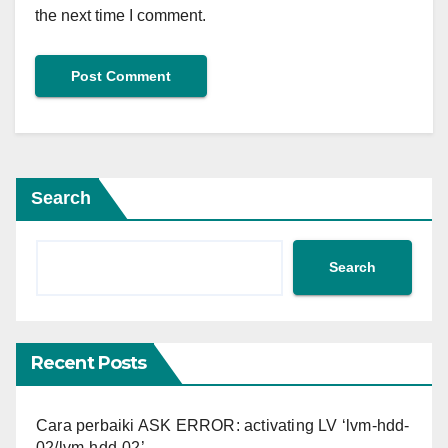
the next time I comment.
Search
Search
Recent Posts
Cara perbaiki ASK ERROR: activating LV ‘lvm-hdd-
02/lvm-hdd-02’