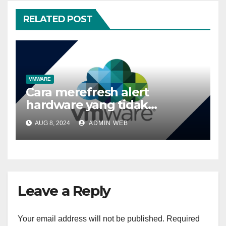
RELATED POST
VMWARE
Cara merefresh alert
hardware yang tidak
terupdate
AUG 8, 2024
ADMIN WEB
Leave a Reply
Your email address will not be published.
Required