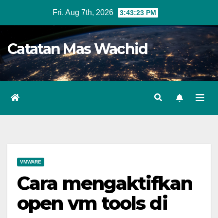
Skip
Fri. Aug 7th, 2026
3:43:24 PM
to
content
Catatan Mas Wachid
VMWARE
Cara mengaktifkan
open vm tools di