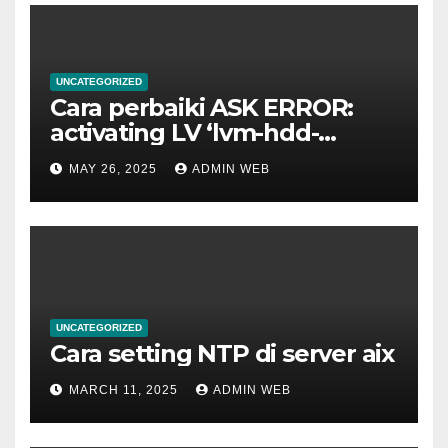
UNCATEGORIZED
Cara perbaiki ASK ERROR:
activating LV ‘lvm-hdd-
02/lvm-hdd-02’
MAY 26, 2025
ADMIN WEB
UNCATEGORIZED
Cara setting NTP di server aix
MARCH 11, 2025
ADMIN WEB