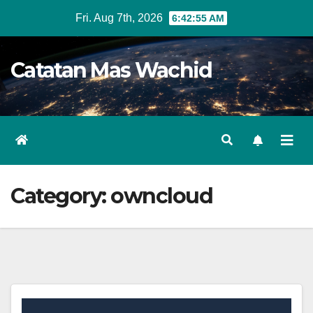
Skip
Fri. Aug 7th, 2026
6:42:55 AM
to
content
Catatan Mas Wachid
Category:
owncloud