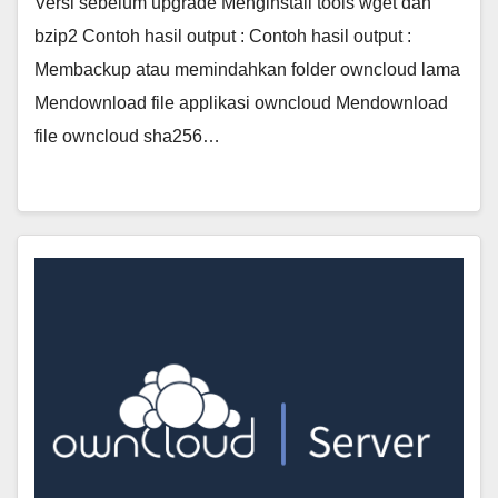
Versi sebelum upgrade Menginstall tools wget dan
bzip2 Contoh hasil output : Contoh hasil output :
Membackup atau memindahkan folder owncloud lama
Mendownload file applikasi owncloud Mendownload
file owncloud sha256…