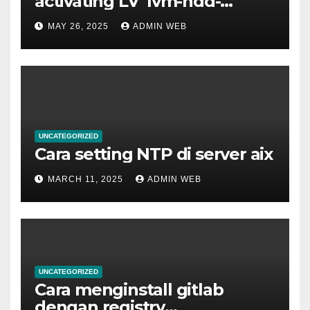
activating LV ‘lvm-hdd-
02/lvm-hdd-02’
MAY 26, 2025
ADMIN WEB
UNCATEGORIZED
Cara setting NTP di server aix
MARCH 11, 2025
ADMIN WEB
UNCATEGORIZED
Cara menginstall gitlab
dengan registry